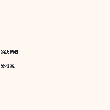
确的决策者
。
风险很高
。