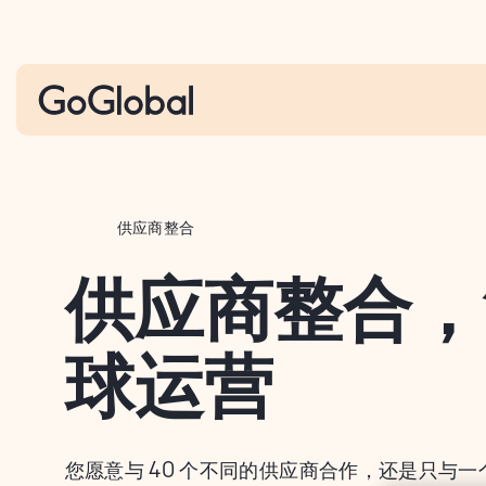
S
k
i
p
t
o
c
o
供应商整合
n
供应商整合，
t
e
n
球运营
t
您愿意与 40 个不同的供应商合作，还是只与