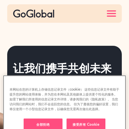
S
k
i
p
t
o
c
o
让我们携手共创未来
n
t
e
了解与GoGlobal合作如何拓展您的服务网
本网站在您的计算机上存储信息记录文件（cookie） 这些信息记录文件有助于
n
络，并帮助您的客户轻松实现海外拓展。
提升您的网站使用体验，并为您在本网站及其他媒体上提供更个性化的服务。
如需了解我们所使用的信息记录文件详情，请参阅我们的《隐私政策》。 当您
t
访问我们的网站时，我们不会追踪您的信息。 但为了遵循您的偏好设置，我们
将仅使用一个小型信息记录文件，以确保您无需再次做出此选择。
全部拒绝
接受所有 Cookie