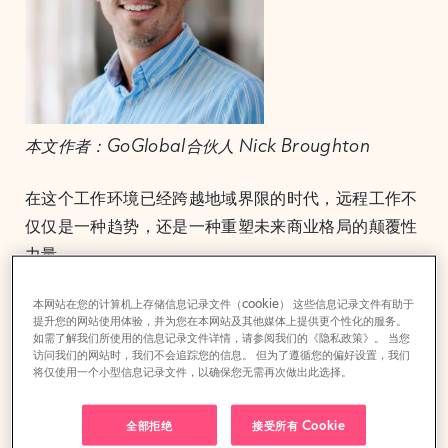
本文作者：GoGlobal合伙人 Nick Broughton
在这个工作环境已经跨越地域界限的时代，远程工作不
仅仅是一种趋势，还是一种重塑未来商业格局的颠覆性
力量。
这种工作模式的转变不但有利于那些希望利用多元化人
本网站在您的计算机上存储信息记录文件（cookie） 这些信息记录文件有助于
提升您的网站使用体验，并为您在本网站及其他媒体上提供更个性化的服务。
才库的公司。对于寻求新视野的个人来说也是一种变
如需了解我们所使用的信息记录文件详情，请参阅我们的《隐私政策》。 当您
访问我们的网站时，我们不会追踪您的信息。 但为了遵循您的偏好设置，我们
革。世界各地的专业人员正在抓住机会，摆脱传统束
将仅使用一个小型信息记录文件，以确保您无需再次做出此选择。
缚，与国际公司进行无缝合作。
全部拒绝
接受所有 Cookie
对于企业和专业人士来说，这场工作动态的革命正带来