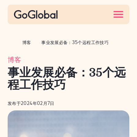
S
k
i
p
t
博客
事业发展必备：35个远程工作技巧
o
c
博客
o
事业发展必备：35个远
n
t
程工作技巧
e
n
发布于2024年02月7日
t