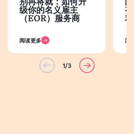
别再将就：如何升
除
级你的名义雇主
有
（EOR）服务商
利
阅读更多
阅
1/3