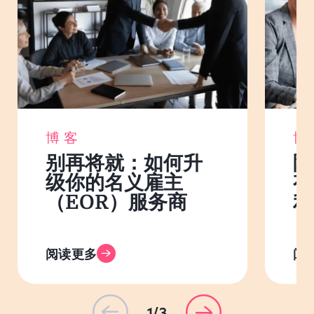
博客
博
别再将就：如何升
除
级你的名义雇主
有
（EOR）服务商
利
阅读更多
阅
1/3