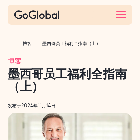
S
k
i
p
t
博客
墨西哥员工福利全指南（上）
o
c
博客
o
墨西哥员工福利全指南
n
t
（上）
e
n
发布于2024年11月14日
t