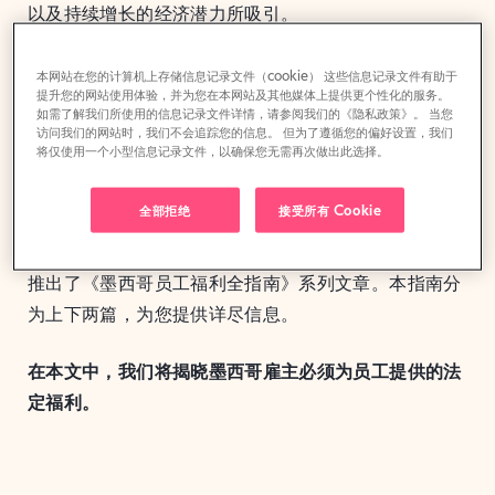
以及持续增长的经济潜力所吸引。
随着人们对墨西哥劳动力市场的关注日益升温，当地专
本网站在您的计算机上存储信息记录文件（cookie） 这些信息记录文件有助于
提升您的网站使用体验，并为您在本网站及其他媒体上提供更个性化的服务。
业人士面临的工作机会也在增多，这可能导致人才供应
如需了解我们所使用的信息记录文件详情，请参阅我们的《隐私政策》。 当您
紧张。在这种竞争激烈的环境下，公司必须采取战略性
访问我们的网站时，我们不会追踪您的信息。 但为了遵循您的偏好设置，我们
将仅使用一个小型信息记录文件，以确保您无需再次做出此选择。
措施吸引和留住顶尖人才。提供合规且全面的福利计划
正是实现这一目标的有力工具。
全部拒绝
接受所有 Cookie
为了支持国际公司在墨西哥进行外包和招聘，我们精心
推出了《墨西哥员工福利全指南》系列文章。本指南分
为上下两篇，为您提供详尽信息。
在本文中，我们将揭晓墨西哥雇主必须为员工提供的法
定福利。