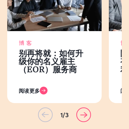
博客
博
别再将就：如何升
除
级你的名义雇主
有
（EOR）服务商
利
阅读更多
阅
1/3