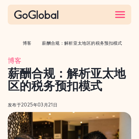
S
k
i
p
t
博客
薪酬合规：解析亚太地区的税务预扣模式
o
c
博客
o
薪酬合规：解析亚太地
n
t
区的税务预扣模式
e
n
发布于2025年03月21日
t