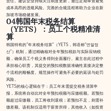
责任。建议企业持续关注制度更新，通过定期审查避免
成本高昂的违规风险。完善的合规流程将助力企业在新
加坡市场稳健发展。
04韩国年末
税务
结算
（YETS）：员工个税精准清
算
韩国特有的”年末税务结算”（YETS，韩语称”연말정
산”）机制，通过精确核对全年预扣税款与实际应纳税
额，确保员工个税义务得到全面履行。雇主在此过程中
承担核心职责，其提交的预扣税数据准确性直接决定整
个流程的顺畅度。规范操作可避免不必要的延误与处罚
风险。
YETS的核心逻辑在于：员工年末需提交税务清算申
报，系统将自动比对全年预扣税额与应缴税额。若预扣
额超过应缴额，员工将收到退税；若预扣不足，则需补
缴差额。该机制仅适用于薪资所得，其他收入（如投资