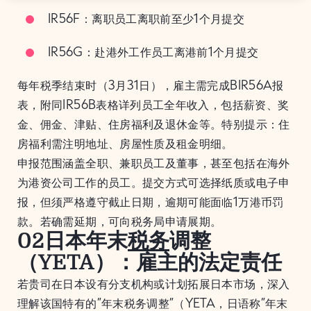
IR56F：离职员工离职前至少1个月提交
IR56G：赴港外工作员工离港前1个月提交
每年税季结束时（3月31日），雇主需完成BIR56A报
表，附同IR56B表格详列员工全年收入，包括薪资、奖
金、佣金、津贴、住房福利及退休金等。特别提示：住
房福利需注明地址、房屋性质及租金明细。
申报范围涵盖全职、兼职员工及董事，甚至包括在海外
为港资公司工作的员工。提交方式可选择纸质或电子申
报，但须严格遵守截止日期，逾期可能面临1万港币罚
款。若确需延期，可向税务局申请展期。
02日本年末
税务
调整
（YETA）：雇主的法定责任
若贵司在日本设有分支机构或计划拓展日本市场，深入
理解该国特有的”年末税务调整”（YETA，日语称”年末