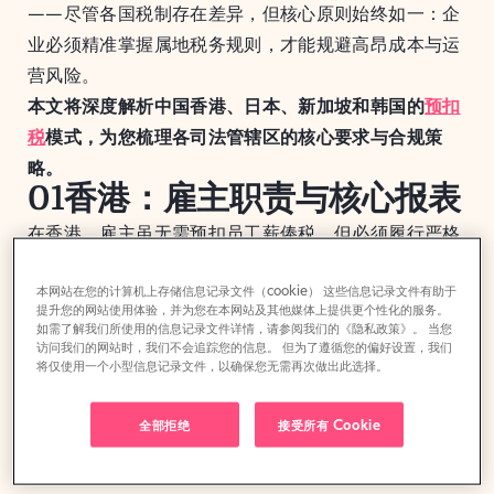
——尽管各国税制存在差异，但核心原则始终如一：企
业必须精准掌握属地税务规则，才能规避高昂成本与运
营风险。
本文将深度解析中国香港、日本、新加坡和韩国的
预扣
税
模式，为您梳理各司法管辖区的核心要求与合规策
略。
01香港：雇主职责与核心报表
在香港，雇主虽无需预扣员工薪俸税，但必须履行严格
的税务申报义务。雇主需通过税务局（IRD）提交指定
表格，包括年度雇主报税表（BIR56A），申报员工收
本网站在您的计算机上存储信息记录文件（cookie） 这些信息记录文件有助于
提升您的网站使用体验，并为您在本网站及其他媒体上提供更个性化的服务。
入信息。
如需了解我们所使用的信息记录文件详情，请参阅我们的《隐私政策》。 当您
访问我们的网站时，我们不会追踪您的信息。 但为了遵循您的偏好设置，我们
员工相关核心表格
将仅使用一个小型信息记录文件，以确保您无需再次做出此选择。
IR56E：新员工入职三个月内提交
全部拒绝
接受所有 Cookie
IR56B：3月31日仍在职员工年度申报（4月底前
提交）