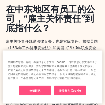
在中东地区有员工的公
司，“雇主关怀责任”到
底指什么？
雇主关怀责任既是法律义务，也是实际责任。根据英国
《1974年工作健康安全法》和美国《1970年职业安全
与健康法》，雇主必须采取合理措施保护员工的健康、
安全和福利，包括在海外工作的员工。当地缘政治风险
本网站在您的计算机上存储信息记录文件（cookie） 这些信息记录文件有助于
提升您的网站使用体验，并为您在本网站及其他媒体上提供更个性化的服务。
升级时，“合理措施”意味着主动评估和应对当地的实际
如需了解我们所使用的信息记录文件详情，请参阅我们的《隐私政策》。 当您
情况，而不是等待政府发布旅行警告。
访问我们的网站时，我们不会追踪您的信息。 但为了遵循您的偏好设置，我们
将仅使用一个小型信息记录文件，以确保您无需再次做出此选择。
在实践中，这涵盖了四个关键领域：
全部拒绝
接受所有 Cookie
1. 员工安全与沟通渠道
建立清晰的应急联络机制，确保能联系到受影响地区的