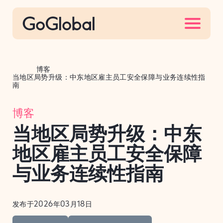
S
k
i
p
t
博客
o
当地区局势升级：中东地区雇主员工安全保障与业务连续性指
南
c
o
博客
n
当地区局势升级：中东
t
e
地区雇主员工安全保障
n
与业务连续性指南
t
发布于2026年03月18日