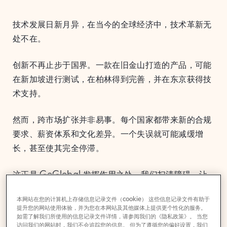
技术发展日新月异，在当今的全球经济中，技术革新无
处不在。
创新不再止步于国界。一款在旧金山打造的产品，可能
在新加坡进行测试，在柏林得到完善，并在东京获得技
术支持。
然而，跨市场扩张并非易事。每个国家都带来新的合规
要求、薪资体系和文化差异。一个失误就可能减缓增
长，甚至使其完全停滞。
这正是 GoGlobal 发挥作用之处。我们扫清障碍，让
计划出海的科技企业能够专注于真正重要的事：打造连
本网站在您的计算机上存储信息记录文件（cookie） 这些信息记录文件有助于
接世界的技术。在 GoGlobal，我们支持的科技出海企
提升您的网站使用体验，并为您在本网站及其他媒体上提供更个性化的服务。
业不遵循单一道路。它们开辟自己的航向。
如需了解我们所使用的信息记录文件详情，请参阅我们的《隐私政策》。 当您
访问我们的网站时，我们不会追踪您的信息。 但为了遵循您的偏好设置，我们