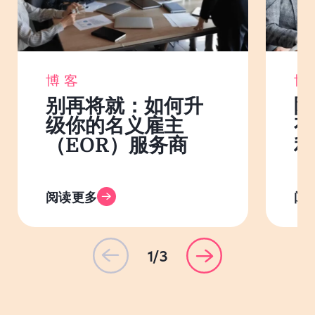
博客
博
别再将就：如何升
除
级你的名义雇主
有
（EOR）服务商
利
阅读更多
阅
1/3