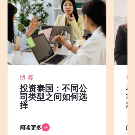
博客
博
投资泰国：不同公
在
司类型之间如何选
社
择
程
阅读更多
阅