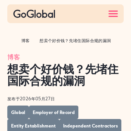
S
k
i
p
t
博客
想卖个好价钱？先堵住国际合规的漏洞
o
c
博客
o
想卖个好价钱？先堵住
n
t
国际合规的漏洞
e
n
发布于2026年05月27日
t
Global
Employer of Record
Entity Establishment
Independent Contractors