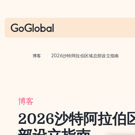
S
k
i
p
t
o
c
博客
2026沙特阿拉伯区域总部设立指南
o
n
t
e
n
博客
t
2026沙特阿拉伯