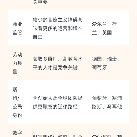
关重要
较少的官僚主义障碍意
商业
爱尔兰、荷
味着更多的运营和增长
监管
兰、英国
自由
劳动
获取多语种、高教育水
德国、瑞士、
力质
平的人才是竞争关键
葡萄牙
量
居
留/
为创始人及全球团队提
葡萄牙、塞浦
公民
供更顺畅的迁移路径
路斯、马耳他
身份
数字
对远程优先或科技型企
爱沙尼亚、荷