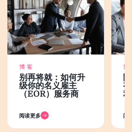
博客
博
别再将就：如何升
除
级你的名义雇主
有
（EOR）服务商
利
阅读更多
阅