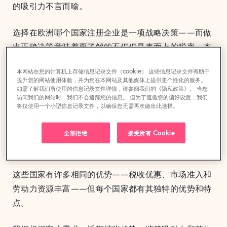
的吸引力不言而喻。
选择在欧洲哪个国家注册企业是一项战略决策——而做
出正确决策意味着要了解的不仅仅是表面上的税率。本
文是在欧洲设立实体和扩展业务三篇系列文章中的第一
本网站在您的计算机上存储信息记录文件（cookie） 这些信息记录文件有助于
篇。
本篇将重点介绍最适合
设立企业实体
的国家，并剖
提升您的网站使用体验，并为您在本网站及其他媒体上提供更个性化的服务。
析它们所共有的优势；深入探讨选择合适市场时真正重
如需了解我们所使用的信息记录文件详情，请参阅我们的《隐私政策》。 当您
访问我们的网站时，我们不会追踪您的信息。 但为了遵循您的偏好设置，我们
要的因素——从法律框架到人才获取，再到运营灵活
将仅使用一个小型信息记录文件，以确保您无需再次做出此选择。
性。
全部拒绝
接受所有 Cookie
01值得关注的九国
这些国家有许多相同的优势——税收优惠、市场准入和
劳动力资源丰富——但每个国家都有其独特的优势和特
点。