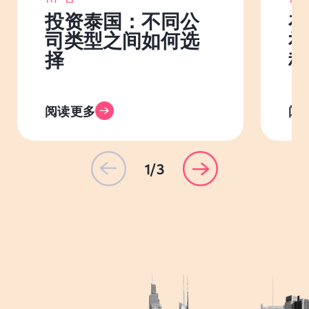
投资泰国：不同公
在
司类型之间如何选
社
择
程
阅读更多
阅
1/3