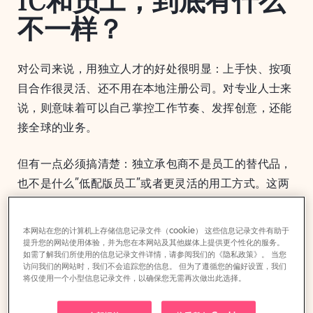
IC和员工，到底有什么
不一样？
对公司来说，用独立人才的好处很明显：上手快、按项
目合作很灵活、还不用在本地注册公司。对专业人士来
说，则意味着可以自己掌控工作节奏、发挥创意，还能
接全球的业务。
但有一点必须搞清楚：独立承包商不是员工的替代品，
也不是什么”低配版员工”或者更灵活的用工方式。这两
种模式从根本上就不一样。
本网站在您的计算机上存储信息记录文件（cookie） 这些信息记录文件有助于
承包商提供的是专业技能，他们自己说了算，只负责完
提升您的网站使用体验，并为您在本网站及其他媒体上提供更个性化的服务。
如需了解我们所使用的信息记录文件详情，请参阅我们的《隐私政策》。 当您
成特定的项目或交付成果。他们不是你公司核心架构的
访问我们的网站时，我们不会追踪您的信息。 但为了遵循您的偏好设置，我们
一部分，也不像员工那样有明确的上下级汇报关系，而
将仅使用一个小型信息记录文件，以确保您无需再次做出此选择。
且通常同时为好几个客户服务。