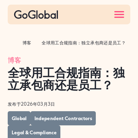
S
k
i
p
t
博客
全球用工合规指南：独立承包商还是员工？
o
c
博客
o
全球用工合规指南：独
n
t
立承包商还是员工？
e
n
发布于2026年03月3日
t
Global
Independent Contractors
Legal & Compliance