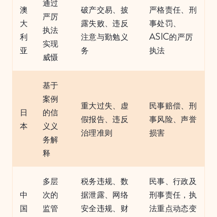
通过
澳
破产交易、披
严格责任、刑
严厉
大
露失败、违反
事处罚、
执法
利
注意与勤勉义
ASIC的严厉
实现
亚
务
执法
威慑
基于
案例
重大过失、虚
民事赔偿、刑
日
的信
假报告、违反
事风险、声誉
本
义义
治理准则
损害
务解
释
多层
税务违规、数
民事、行政及
中
次的
据泄露、网络
刑事责任，执
国
监管
安全违规、财
法重点动态变