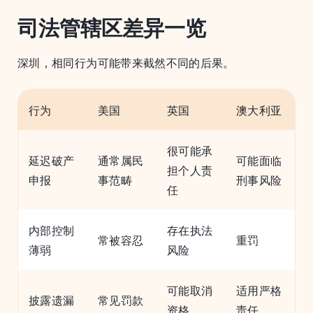
司法管辖区差异一览
深圳，相同行为可能带来截然不同的后果。
行为
美国
英国
澳大利亚
很可能承
延迟破产
通常属民
可能面临
担个人责
申报
事范畴
刑事风险
任
内部控制
存在执法
常被容忍
重罚
薄弱
风险
可能取消
适用严格
披露遗漏
常见罚款
资格
责任