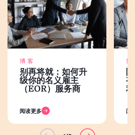
博客
博
别再将就：如何升
除
级你的名义雇主
有
（EOR）服务商
利
阅读更多
阅