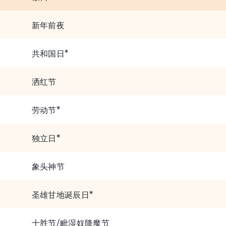
新年前夜
共和国日*
洒红节
劳动节*
独立日*
象头神节
圣雄甘地诞辰日*
十胜节/毗湿奴降魔节