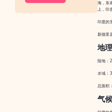
海，东
上，印
印度的
新德里
地
陆地：2
水域：3
总面积：
气