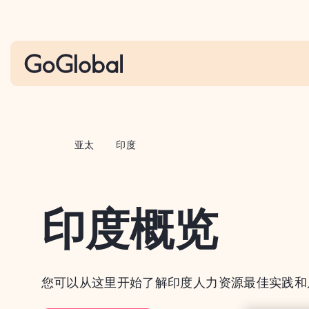
S
k
i
p
t
o
c
o
亚太
印度
n
t
e
印度概览
n
t
您可以从这里开始了解印度人力资源最佳实践和