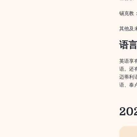
锡克教：
其他及
语
英语享
语。还
迈蒂利
语、泰
20