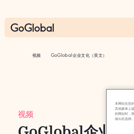
S
k
i
p
t
o
c
视频
GoGlobal企业文化（英文）
o
n
t
e
n
t
本网站在您的
其他媒体上
视频
的网站时，
做出此选择
GoGlobal企业