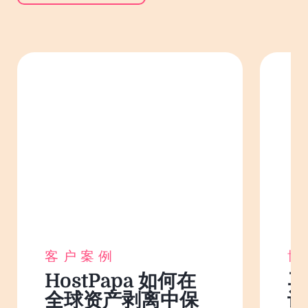
客户案例
博
HostPapa 如何在
马
全球资产剥离中保
设