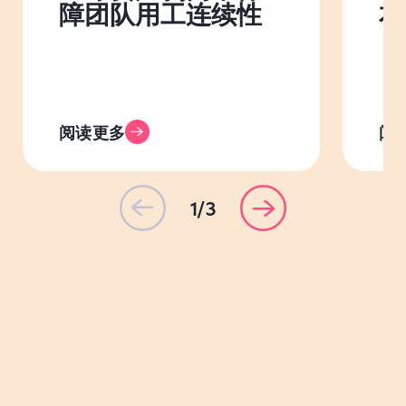
障团队用工连续性
本
阅读更多
阅
1/3