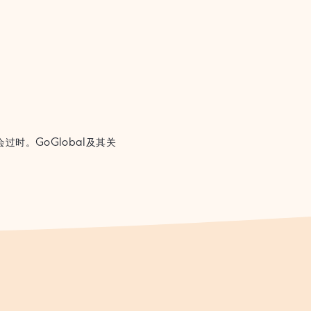
。
时。GoGlobal及其关