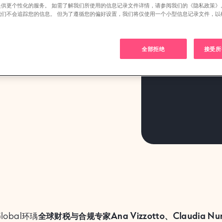
划与用
提供更个性化的服务。 如需了解我们所使用的信息记录文件详情，请参阅我们的《隐私政策》
我们不会追踪您的信息。 但为了遵循您的偏好设置，我们将仅使用一个小型信息记录文件，以
。
）
全部拒绝
接受所有
lobal环瑀
全球财税与合规专家Ana Vizzotto、Claudia 