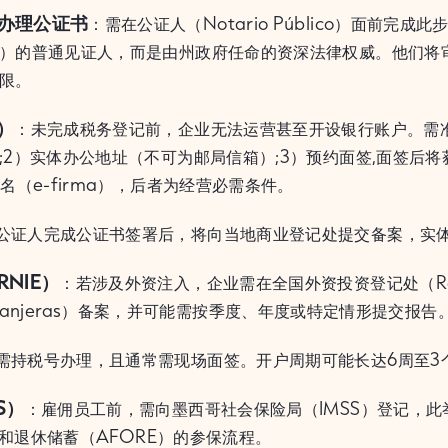
办理公证书
：需在公证人（Notario Público）面前完
）的普通见证人，而是由州政府任命的资深法律权威。他们将
限。
）
：未完成税务登记前，企业无法运营甚至开设银行账户。需
;2）实体办公地址（不可为邮局信箱）;3）预约面签,面签后
名（e-firma），后者为经营必需条件。
公证人完成公证书签署后，将向当地商业登记处提交备案，实
NIE）
：若涉及外资注入，企业需在全国外资投资登记处（Registr
s Extranjeras）备案，并可能需按季度、年度或特定情形提交报告
需持税号办理，且通常需现场面签。开户周期可能长达6周至3
S）
：雇佣员工前，需向墨西哥社会保险局（IMSS）登记，
T）和退休储蓄（AFORE）的参保流程。