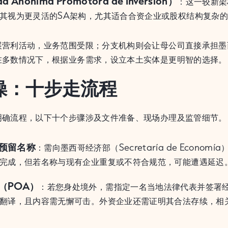
d Anónima Promotora de Inversión）
：这一较新架
其视为更灵活的SA架构，尤其适合合资企业或股权结构复杂
展营利活动，业务范围受限；分支机构则会让母公司直接承担墨
在多数情况下，根据业务需求，设立本土实体是更明智的选择。
操：十步走流程
明确流程，以下十个步骤涉及文件准备、现场办理及监管细节。
预留名称
：需向墨西哥经济部（Secretaría de Econom
完成，但若名称与现有企业重复或不符合规范，可能遭遇延迟
（POA）
：若您身处境外，需指定一名当地法律代表并签署经
翻译，且内容需无懈可击。外资企业还需证明其合法存续，相