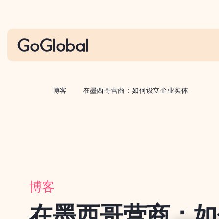
S
k
i
p
t
o
c
博客
在墨西哥营商：如何设立企业实体
o
n
t
e
n
t
博客
在墨西哥营商：如