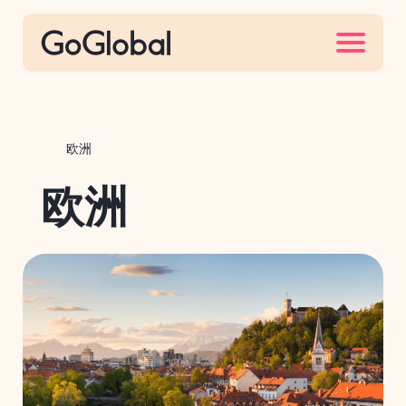
S
k
i
p
t
o
欧洲
c
o
欧洲
n
t
e
n
t