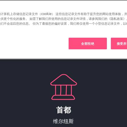
实践及雇佣。
计算机上存储信息记录文件（cookie） 这些信息记录文件有助于提升您的网站使用体验，
提供更个性化的服务。 如需了解我们所使用的信息记录文件详情，请参阅我们的《隐私政策》
我们不会追踪您的信息。 但为了遵循您的偏好设置，我们将仅使用一个小型信息记录文件，以
。
全部拒绝
接受所有
首都
维尔纽斯