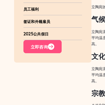
立陶宛
员工福利
气
签证和外籍雇员
立陶宛
2025公共假日
平均温
高。
立即咨询
文
立陶宛
平均温
高。
宗