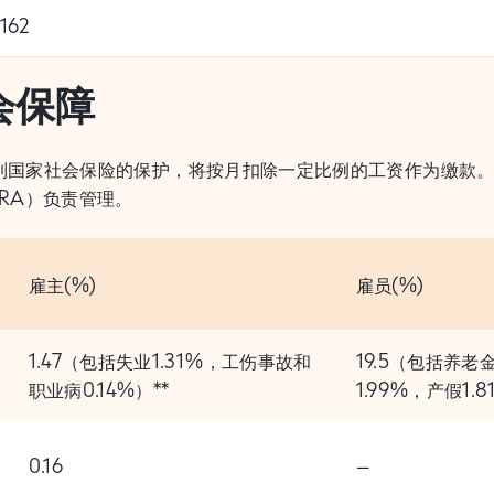
,162
会保障
到国家社会保险的保护，将按月扣除一定比例的工资作为缴款
DRA）负责管理。
雇主(%)
雇员(%)
1.47（包括失业1.31%，工伤事故和
19.5（包括养老
职业病0.14%）**
1.99%，产假1.
0.16
–