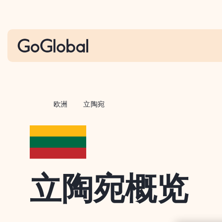
S
k
i
p
t
o
c
o
欧洲
立陶宛
n
t
e
n
t
立陶宛概览