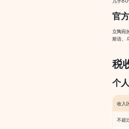
几乎8
官
立陶宛
斯语、
税
个
收入区
不超过1