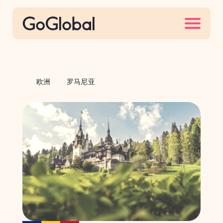
S
k
i
p
t
o
欧洲
罗马尼亚
c
o
n
t
e
n
t