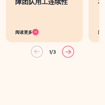
障团队用工连续性
本
阅读更多
阅
1/3