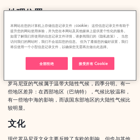
地理位置
本网站在您的计算机上存储信息记录文件（cookie） 这些信息记录文件有助于
罗马尼亚的面积为238,397平方公里，位于中欧、东欧
提升您的网站使用体验，并为您在本网站及其他媒体上提供更个性化的服务。
和东南欧的交汇处。它南部与保加利亚接壤，北部与乌
如需了解我们所使用的信息记录文件详情，请参阅我们的《隐私政策》。 当您
访问我们的网站时，我们不会追踪您的信息。 但为了遵循您的偏好设置，我们
克兰接壤，西部与匈牙利接壤，西南部与塞尔维亚接
将仅使用一个小型信息记录文件，以确保您无需再次做出此选择。
壤，东部与摩尔多瓦接壤，东南与黑海接壤
全部拒绝
接受所有 Cookie
气候
罗马尼亚的气候属于温带大陆性气候，四季分明。有一
些地区差异：在西部地区（巴纳特），气候比较温和，
有一些地中海的影响，而该国东部地区的大陆性气候比
较明显。
文化
现代罗马尼亚文化主要反映了东欧的影响，但也与其他