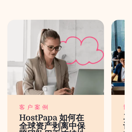
客户案例
博
HostPapa 如何在
马
全球资产剥离中保
设